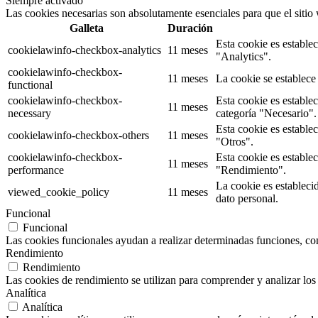
Siempre activado
Las cookies necesarias son absolutamente esenciales para que el sitio
Galleta
Duración
Esta cookie es estable
cookielawinfo-checkbox-analytics
11 meses
"Analytics".
cookielawinfo-checkbox-
11 meses
La cookie se establece
functional
cookielawinfo-checkbox-
Esta cookie es estable
11 meses
necessary
categoría "Necesario".
Esta cookie es estable
cookielawinfo-checkbox-others
11 meses
"Otros".
cookielawinfo-checkbox-
Esta cookie es estable
11 meses
performance
"Rendimiento".
La cookie es estableci
viewed_cookie_policy
11 meses
dato personal.
Funcional
Funcional
Las cookies funcionales ayudan a realizar determinadas funciones, como
Rendimiento
Rendimiento
Las cookies de rendimiento se utilizan para comprender y analizar los 
Analítica
Analítica