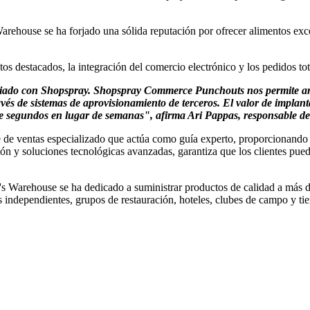
rehouse se ha forjado una sólida reputación por ofrecer alimentos exce
destacados, la integración del comercio electrónico y los pedidos tota
ociado con Shopspray. Shopspray Commerce Punchouts nos permite amp
ravés de sistemas de aprovisionamiento de terceros. El valor de impl
de segundos en lugar de semanas", afirma Ari Pappas, responsable de
e de ventas especializado que actúa como guía experto, proporcionando 
ón y soluciones tecnológicas avanzadas, garantiza que los clientes pue
Warehouse se ha dedicado a suministrar productos de calidad a más de
s independientes, grupos de restauración, hoteles, clubes de campo y t